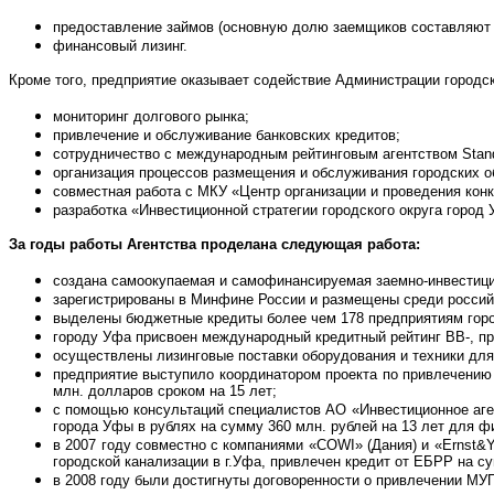
предоставление займов (основную долю заемщиков составляют 
финансовый лизинг.
Кроме того, предприятие оказывает содействие Администрации городс
мониторинг долгового рынка;
привлечение и обслуживание банковских кредитов;
сотрудничество с международным рейтинговым агентством Stand
организация процессов размещения и обслуживания городских о
совместная работа с МКУ «Центр организации и проведения кон
разработка «Инвестиционной стратегии городского округа город 
За годы работы Агентства проделана следующая работа:
создана самоокупаемая и самофинансируемая заемно-инвестици
зарегистрированы в Минфине России и размещены среди российс
выделены бюджетные кредиты более чем 178 предприятиям гор
городу Уфа присвоен международный кредитный рейтинг ВВ-, пр
осуществлены лизинговые поставки оборудования и техники для
предприятие выступило координатором проекта по привлечению
млн. долларов сроком на 15 лет;
с помощью консультаций специалистов АО «Инвестиционное аген
города Уфы в рублях на сумму 360 млн. рублей на 13 лет для ф
в 2007 году совместно с компаниями «COWI» (Дания) и «Ernst&
городской канализации в г.Уфа, привлечен кредит от ЕБРР на су
в 2008 году были достигнуты договоренности о привлечении МУ