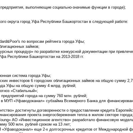
предприятия, выполняющие социально-значимые функции в городе);
кого округа город Уфа Республики Башкортостан в следующей работе:
ard&Poor's по вопросам рейтинга города Уфы;
блигационных займов;
курсных процедур» по разработке конкурсной документации при привлеч
Уфа Республики Башкортостан на 2013-2018 гг.
онная система города Уфы;
ких инвесторов 6 городских облигационных займов на общую сумму 2,7
ода Уфы на общую сумму 4 млрд. рублей;
огноз «Стабильный»;
 предприятий города на сумму 760 млн. рублей;
 в МУП «Уфаводоканал» субзайма Всемирного Банка для финансировани
тство» достигнуты договоренности о предоставлении кредита Европейс
инансирования проекта энергосбережения тепла в жилом секторе города
Young» АО «Инвестиционное агентство» разработало финансовую модель
мму 500 млн. рублей сроком на 13 лет;
П «Уфаводоканал» еще 2-х долгосрочных кредитов от Международной фи