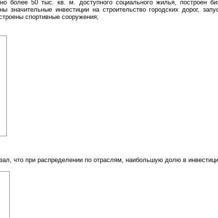
о более 50 тыс. кв. м. доступного социального жилья, построен би
ны значительные инвестиции на строительство городских дорог, зап
остроены спортивные сооружения;
азал, что при распределении по отраслям, наибольшую долю в инвестици